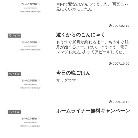
車内で変なのが光ってました。写真じゃ
見にくいカモしれん
2007.02.12
遠くからのこんにゃく
モバイル
もうすぐ10月が終わるよー。もうすぐ11
月が始まるよー。はい。そうそう、電子
レンジも大丈夫!!ってアピールしてた、ガ
ラスでできたコップを買ったんだけどさ
ー。高さがあって、電子レンジに入らな
2007.10.29
かった。。。はい。最近、暗くなるのが
早いです。5時半...
今日の晩ごはん
モバイル
サラダです
2009.10.12
ホームライナー無料キャンペーン
モバイル