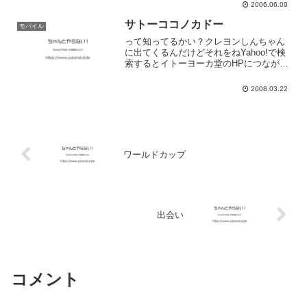
2006.06.09
サトーココノカドー
モバイル
って知ってるかい？クレヨンしんちゃん
に出てくるんだけどそれをねYahoo!で検
索するとイトーヨーカ堂のHPにつながる
んだよね(笑)でもでも、「サトーココノカ
堂」って検索するとでてこないそんなも
2008.03.22
んですかね
ワールドカップ
出会い
コメント