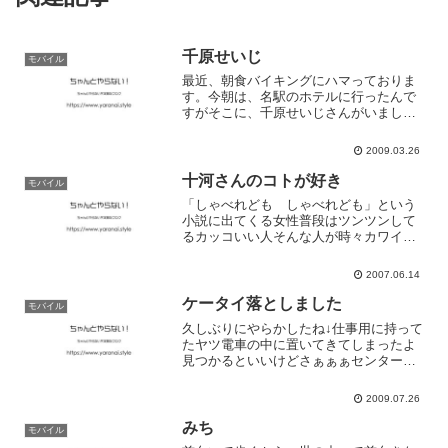
千原せいじ
モバイル
最近、朝食バイキングにハマっておりま
す。今朝は、名駅のホテルに行ったんで
すがそこに、千原せいじさんがいまし
た。有名人オーラが出てたけど、気取っ
たりせず、普通のおじさんでした。鈴木
2009.03.26
くんは、ミーハーじゃないので、遠くか
ら見ているだけでしたけど。...
十河さんのコトが好き
モバイル
「しゃべれども しゃべれども」という
小説に出てくる女性普段はツンツンして
るカッコいい人そんな人が時々カワイイ
女の人になるコトがあって実はそのギャ
ップに惚れる昔からそんな人ばかり追っ
2007.06.14
かけまわしてたなぁと自分が少し恥ずか
しいこの本に出会ったのは...
ケータイ落としました
モバイル
久しぶりにやらかしたね↓仕事用に持って
たヤツ電車の中に置いてきてしまったよ
見つかるといいけどさぁぁぁセンターか
らロックかけてもらったけどまぁそんな
のでいいのだろうか凹むゎ
2009.07.26
みち
モバイル