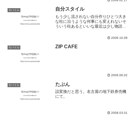
2008.02.17
は最高かもしれない偶然見つけたモノ、
偶然出会った人タイミング...
自分スタイル
モバイル
もう少し流されない自分作りひとつ大き
な柱に沿うような何事にも変えれないそ
ういう柱あるといいな最近は少し物語を
書いてみたくなりました短編小説とかい
うらしい。現実と空想の狭間にあるよう
2006.10.09
なセリフでまだまだ経験が足りないや
ZIP CAFE
モバイル
2006.06.02
たぶん
モバイル
誤変換だと思う。名古屋の地下鉄券売機
にて。
2008.03.01