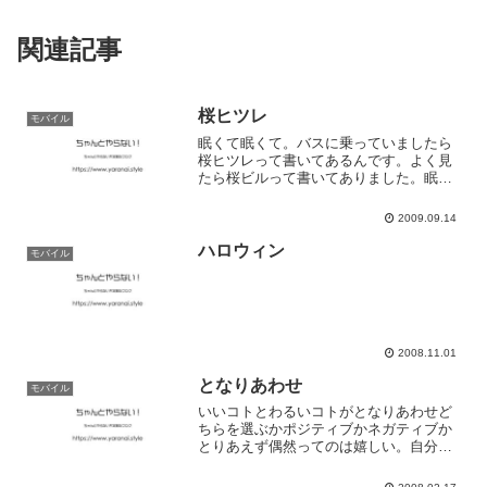
関連記事
桜ヒツレ
モバイル
眠くて眠くて。バスに乗っていましたら
桜ヒツレって書いてあるんです。よく見
たら桜ビルって書いてありました。眠い
です
2009.09.14
ハロウィン
モバイル
2008.11.01
となりあわせ
モバイル
いいコトとわるいコトがとなりあわせど
ちらを選ぶかポジティブかネガティブか
とりあえず偶然ってのは嬉しい。自分で
作ったタイミングも嬉しいけど何気ない
普段通りの行動の中に偶然があるとそれ