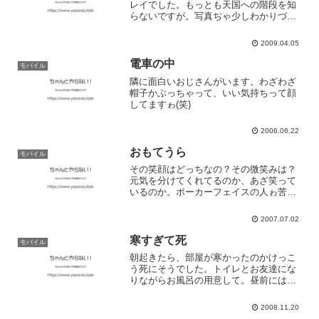
レイでした。もっとも天国への階段を知
らないですが。写真ぢゃ少しわかりづら
いカモしれん↓
2009.04.05
電車の中
モバイル
隣に面白いおじさんがいます。わざわざ
帽子かぶっちゃって、いい気持ちって顔
してますゎ(笑)
2006.06.22
おもてうら
モバイル
その笑顔はどっちなの？その微笑みは？
元気を分けてくれてるのか、あざ笑って
いるのか。ポーカーフェイスの人ゎ苦手
です。だからといって自分自身が正直な
わけでもないですけど。迷います。次の
2007.07.02
セリフを何にしようか。
寒すぎて死
モバイル
朝起きたら、部屋が寒かったのかけっこ
う死にそうでした。トイレとお友達にな
りながらお風呂の用意して。昼前には復
活しましたけどみなさんも身体には気を
つけてねぇ
2008.11.20