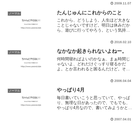
いいですね。いろんな気分なので、また
2009.11.07
書いていきます。
たんじゅんにこれからのこと
ノーマル
これから、どうしよう。人生ほど大きな
ことじゃないですけど。明日は休みだか
ら、遊びに行ってやろう。という気持ち
で、どこに行こうかと。東か西か北か南
かラッキースポットあったら、巡りたい
2016.02.10
ね。ラッキーになりたいね。ついてる、
ついてる。とまぁ、どこに...
なかなか起きられないよねー。
ノーマル
何時間寝ればよいのかなぁ、まぁ時間じ
ゃないよ、どれだけぐっすり寝るかだ
よ。とか言われると困るんだけど。そん
なに夜更かしもしていないし、寝起きも
ふつーなんだけどどうしても時間ギリギ
2006.04.04
リになるんだよね。もっと余裕をもって
朝の準備をしたいなぁと。明...
やっぱり4月
ノーマル
毎日書いていこうと思っていて、やっぱ
り、無理な日があったので、でもでも、
やっぱり4月なので、書いてみようかと。
さて、どのネタを書けばいいのか、迷っ
ちゃうねー。今日は結構頑張ったぞー。
2007.04.01
はい。はい。もっとアピールしとかなき
ゃね。だいぶ声かけれる...