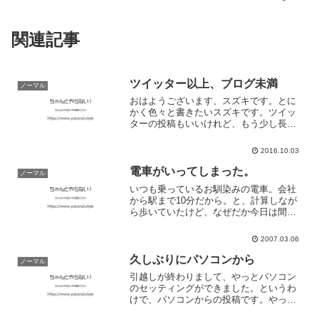
関連記事
ツイッター以上、ブログ未満
ノーマル
おはようございます、スズキです。とに
かく色々と書きたいスズキです。ツイッ
ターの投稿もいいけれど、もう少し長め
に。ブログほど頑張って書かないよう
な。そんなツイッターとブログのいいと
2016.10.03
こ取りをしたモノを作っていきます。簡
単に言えば、僕の日記です。...
電車がいってしまった。
ノーマル
いつも乗っているお馴染みの電車。会社
から駅まで10分だから。と、計算しなが
ら歩いていたけど、なぜだか今日は間に
合わなかった。仕事イライラのせいでし
ょうか。いつも以上にテンションが高か
2007.03.06
ったり、よくしゃべったり。そんなこん
なで、間に合わなかった...
久しぶりにパソコンから
ノーマル
引越しが終わりまして、やっとパソコン
のセッティングができました。というわ
けで、パソコンからの投稿です。やっぱ
り、携帯電話よりも、パソコンのほうが