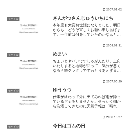
2007.01.02
さんがつさんじゅういちにち
モバイル
本年度も大変お世話になりました。明日
からも、どうぞ宜しくお願い申しあげま
す。一年前は何をしていたのかなぁと考
えてみれば憧れの今井さん（仮名）とい
う人を追いかけていたことが日記から判
2008.03.31
明。あの頃から早いもんで１年ですかぁ
という気分です。最近は噛...
めまい
モバイル
ちょいとヤバいですしゃがんだり、上向
いたりすると地球が回って、気分が悪く
なるさ頭クラクラですゎとりあえず良く
寝ます
2007.05.20
ゆううつ
モバイル
仕事が終わって外に出てみれば雨が降っ
ているぢゃありませんか。せっかく朝か
ら洗濯してきたのに天気予報は「晴れ」
っていってましたけど
2008.10.27
今日はゴムの日
モバイル