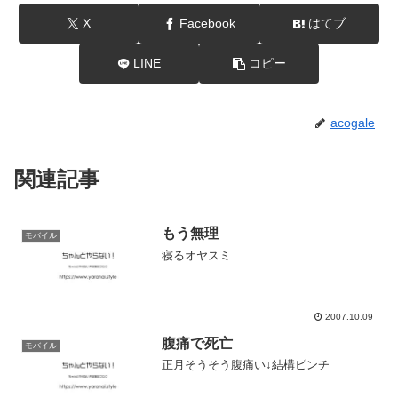
X
Facebook
はてブ
LINE
コピー
acogale
関連記事
もう無理
モバイル
寝るオヤスミ
2007.10.09
腹痛で死亡
モバイル
正月そうそう腹痛い↓結構ピンチ