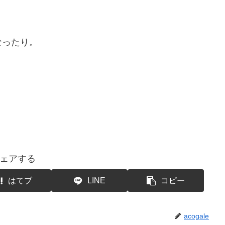
なったり。
ェアする
はてブ
LINE
コピー
acogale