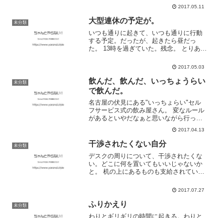
うことができた。そういえば、1年ちょっ
2017.05.11
と前から内勤に変わったんだった営業
時...
大型連休の予定が。
未分類
いつも通りに起きて、いつも通りに行動
する予定。だったが、起きたら昼だっ
た。 13時を過ぎていた。残念。 とりあえ
ずコインランドリーへ。その後、のんび
りとお昼ご飯。17時前だったけれど。無
2017.05.03
理せず軽めの食事を。 体調が良くならな
いのは一番の問題...
飲んだ、飲んだ、いっちょうらい
未分類
で飲んだ。
名古屋の伏見にある"いっちょらい"セル
フサービス式の飲み屋さん。 変なルール
があるといやだなぁと思いながら行って
みた。気さくな大将で、一安心。 瓶ビー
2017.04.13
ルがおいしそうで、久しぶりに外で飲ん
だ。 外で飲むと帰りたくなくなる。 もっ
干渉されたくない自分
未分類
とダラダラしな...
デスクの周りについて、干渉されたくな
い。どこに何を置いてもいいじゃないか
と。 机の上にあるものも支給されている
もの。右側に置こうと、左側に置こう
と。 それをあーだこーだ言われるとね。
2017.07.27
やってられないっすよ。
ふりかえり
未分類
わりとギリギリの時間に起きる。わりと