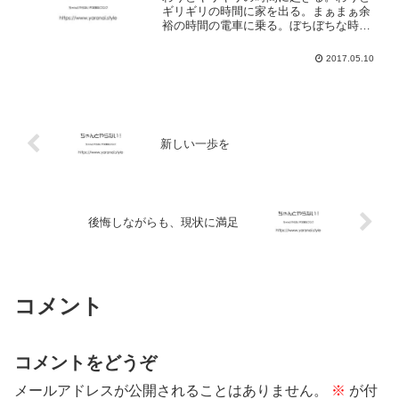
ギリギリの時間に家を出る。まぁまぁ余
裕の時間の電車に乗る。ぼちぼちな時間
に会社に着く。 うだうだ過ごした後。 定
時に会社を出る。新しくできた電気屋さ
2017.05.10
んをウォッチ。スパゲッティを食べて。
いつもの時間に帰宅。...
新しい一歩を
後悔しながらも、現状に満足
コメント
コメントをどうぞ
メールアドレスが公開されることはありません。
※
が付