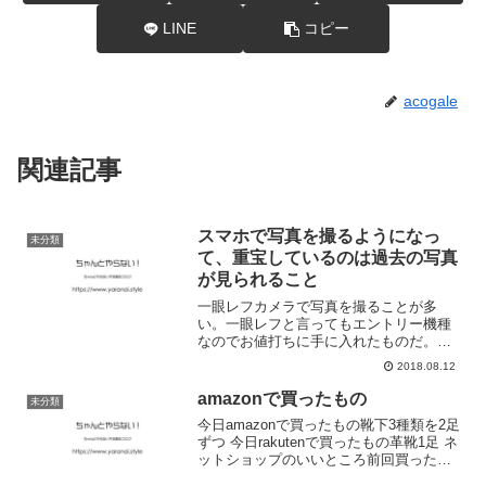
LINE
コピー
acogale
関連記事
スマホで写真を撮るようになっ
未分類
て、重宝しているのは過去の写真
が見られること
一眼レフカメラで写真を撮ることが多
い。一眼レフと言ってもエントリー機種
なのでお値打ちに手に入れたものだ。画
質や使い勝手、撮っているときのテンシ
2018.08.12
ョンも含めて一眼レフカメラで撮影した
ときのほうが優れている。iPhoneのカメ
amazonで買ったもの
未分類
ラ画質がどれだけよく...
今日amazonで買ったもの靴下3種類を2足
ずつ 今日rakutenで買ったもの革靴1足 ネ
ットショップのいいところ前回買った履
歴が残っていること 革靴が1年以上も使