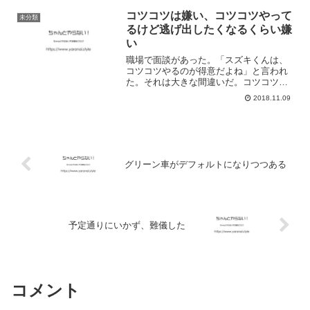
す。あとはサプリメント。 サプリメント
を飲むことが難しい。 ...
コツコツは嫌い、コツコツやって
未分類
るけど逃げ出したくなるくらい嫌
い
職場で面談があった。「スズキくんは、
コツコツやるのが得意だよね」と言われ
た。それは大きな間違いだ。コツコツは
嫌い、派手でパーッとしたことが好き。
2018.11.09
でも、仕事だからやるだけのこと。仕事
だから、お金と経験のためにやるだけの
こと。コツコツやる仕事か...
グリーン車がデフォルトになりつつある
予定通りにいかず、難儀した
コメント