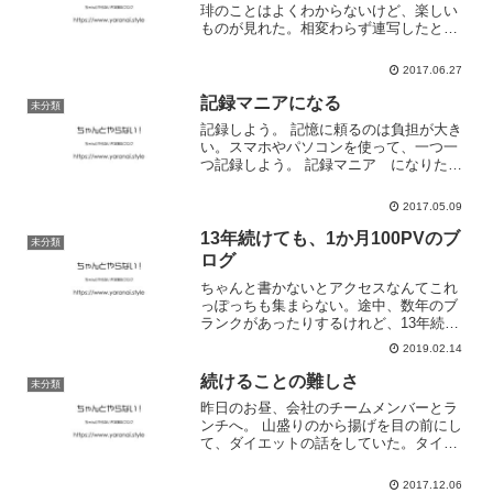
琲のことはよくわからないけど、楽しい
ものが見れた。相変わらず連写したとこ
ろで、2時間で500枚。 これもどこかで記
事にしたい。
2017.06.27
記録マニアになる
未分類
記録しよう。 記憶に頼るのは負担が大き
い。スマホやパソコンを使って、一つ一
つ記録しよう。 記録マニア になりた
い。 見えないモノが見えるように。今日
は通勤に何分使ったのか。お昼ご飯に何
2017.05.09
分使ったのか。やりたいこと、やらなき
ゃいけないことが、全...
13年続けても、1か月100PVのブ
未分類
ログ
ちゃんと書かないとアクセスなんてこれ
っぽっちも集まらない。途中、数年のブ
ランクがあったりするけれど、13年続い
ているんだよ。そんなブログがあるだけ
2019.02.14
で、僕は随分と救われるのだ。適当に、
のんびりやっていこう。って話。納品物
続けることの難しさ
未分類
に追われて、企画書に追...
昨日のお昼、会社のチームメンバーとラ
ンチへ。 山盛りのから揚げを目の前にし
て、ダイエットの話をしていた。タイミ
ングを決めてダイエットをしよう。主食
を減らし、低カロリーなおかずを増や
2017.12.06