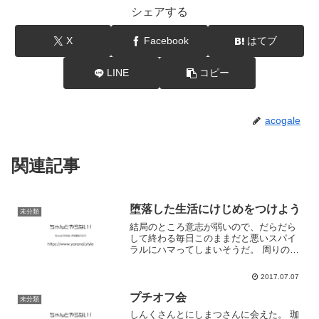
シェアする
X
Facebook
はてブ
LINE
コピー
acogale
関連記事
堕落した生活にけじめをつけよう
未分類
結局のところ意志が弱いので、だらだら
して終わる毎日このままだと悪いスパイ
ラルにハマってしまいそうだ。 周りのみ
んなが支えてくれている。だからこそ、
今が踏ん張り時じゃないだろうか。
2017.07.07
プチオフ会
未分類
しんくさんとにしまつさんに会えた。 珈