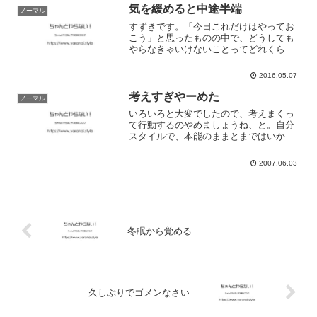
気を緩めると中途半端
ノーマル
すずきです。「今日これだけはやってお
こう」と思ったものの中で、どうしても
やらなきゃいけないことってどれくらい
ありますか。やりたいことはたくさんあ
れど、やらなきゃいけないことはゼロで
2016.05.07
した。部屋を片付けたり洗濯をしたり、
やらなきゃいけないけれど...
考えすぎやーめた
ノーマル
いろいろと大変でしたので、考えまくっ
て行動するのやめましょうね、と。自分
スタイルで、本能のままとまではいかな
いけど突っ走っちゃって頑張ろうかなぁ
みたいな。何もかも嫌になって、どうで
2007.06.03
もよくなったら、自己中でも好きなよう
に頑張っていけるよねーっ...
冬眠から覚める
久しぶりでゴメンなさい