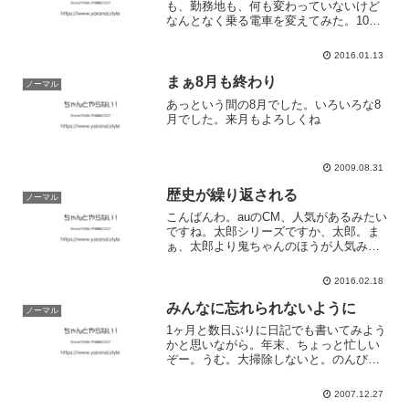
も、勤務地も、何も変わっていないけど
なんとなく乗る電車を変えてみた。10日
程たつと、おなじみの顔がいる。いつも
おおよそ同じ席に座り、決まった駅で降
2016.01.13
りる。その人たちから見れば、僕もその
一人かもしれないけれど。...
まぁ8月も終わり
ノーマル
あっという間の8月でした。いろいろな8
月でした。来月もよろしくね
2009.08.31
歴史が繰り返される
ノーマル
こんばんわ。auのCM、人気があるみたい
ですね。太郎シリーズですか、太郎。ま
ぁ、太郎より鬼ちゃんのほうが人気みた
いですけどそういえば、今年の年賀状
で、切手の猿に子供ができた。というニ
2016.02.18
ュースがありましたが、そうやって、本
当に過去のものを継続し...
みんなに忘れられないように
ノーマル
1ヶ月と数日ぶりに日記でも書いてみよう
かと思いながら。年末、ちょっと忙しい
ぞー。うむ。大掃除しないと。のんびり
と、また日記書くさー。来年は、どんな
感じにしようかなぁ。
2007.12.27