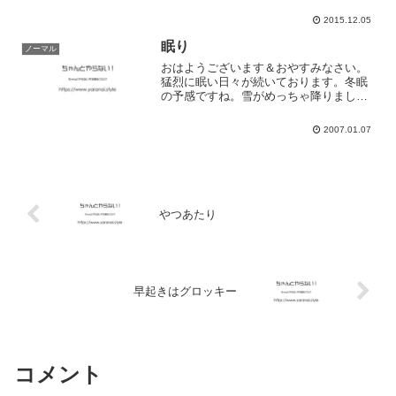
少しばかり過去の栄光に浸ることも大事
なことだと思いました。でもでも、未来
2015.12.05
へ向かっての一歩も大事なわけでありま
してそこの線引きがモヤモヤ...
眠り
ノーマル
おはようございます＆おやすみなさい。
猛烈に眠い日々が続いております。冬眠
の予感ですね。雪がめっちゃ降りまし
た。朝起きてびっくりです。バスや電車
が遅れるし、外は寒いし。あまり好きじ
2007.01.07
ゃないんですよね、雪。ちっさいころ
は、おおはしゃぎだったけど。...
やつあたり
早起きはグロッキー
コメント