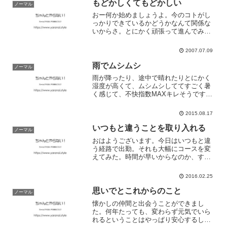
ってしまう。その人に会う...
もどかしくてもどかしい
ノーマル
おー何か始めましょうよ。今のコトがし
っかりできているかどうかなんて関係な
いからさ。とにかく頑張って進んでみま
しょうよ。よろしくぅ。
2007.07.09
雨でムシムシ
ノーマル
雨が降ったり、途中で晴れたりとにかく
湿度が高くて、ムシムシしててすごく暑
く感じて、不快指数MAXキレそうです
(笑)汗だくになるし、身体は臭いしやる気
ダウンで負のスパイラル。仕事帰りに素
2015.08.17
敵なお姉さんに出会えたので良しとしま
しょう。終わり良けれ...
いつもと違うことを取り入れる
ノーマル
おはようございます。今日はいつもと違
う経路で出勤。それも大幅にコースを変
えてみた。時間が早いからなのか、すご
くのんびりした雰囲気。いつもは殺伐と
していることが多いけれどね。こんな、
2016.02.25
僕にとっては非日常的な感覚もいいなぁ
って。高校生や大学生が多...
思いでとこれからのこと
ノーマル
懐かしの仲間と出会うことができまし
た。何年たっても、変わらず元気でいら
れるということはやっぱり安心するし、