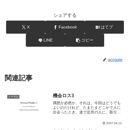
シェアする
X
Facebook
はてブ
LINE
コピー
acogale
関連記事
機会ロス3
ノーマル
偶然か必然か、それは、今回はどうでも
よいのだけれど、たまたまどこかで人に
出会ったとき。道で近所の人に、取引先
の人に、あと有名人とか。普通は会えな
いんだろうなぁというところでばったり
2007.04.12
出会うと、すごくいっぱいいっぱいにな