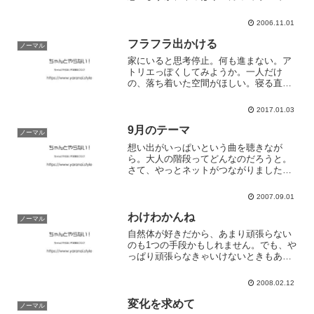
ね。朝からお風呂に入らないとエンジン
がかからないです。最近、布団乾燥機と
2006.11.01
いうものをゲットしたので、それを早朝
の布団につっこんで、ぬ...
フラフラ出かける
ノーマル
家にいると思考停止。何も進まない。ア
トリエっぽくしてみようか。一人だけ
の、落ち着いた空間がほしい。寝る直前
までは、自分のスイッチが入ってるか
ら。それを邪魔されたくないんだな。と
2017.01.03
りあえず、家に帰ろうか。
9月のテーマ
ノーマル
想い出がいっぱいという曲を聴きなが
ら。大人の階段ってどんなのだろうと。
さて、やっとネットがつながりました。
ので、がむばつて日記が更新できそうで
す。というタイミングで、先輩から「な
2007.09.01
んで、みんな日記を更新しないんだろう
ねぇ」といわれｗ。スズキは...
わけわかんね
ノーマル
自然体が好きだから、あまり頑張らない
のも1つの手段かもしれません。でも、や
っぱり頑張らなきゃいけないときもある
みたいで。お腹がいっぱいで、部屋は暖
かくて、なんだかいい気分でございま
2008.02.12
す。今日みたいな日は、早く寝るに限る
ね。しーゆーとぅもろー
変化を求めて
ノーマル