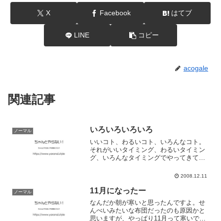
X
Facebook
はてブ
LINE
コピー
acogale
関連記事
いろいろいろいろ
ノーマル
いいコト、わるいコト、いろんなコト。
それがいいタイミング、わるいタイミン
グ、いろんなタイミングでやってきてあ
ー、悩んでるんだなぁとか思いながら
ね。誰かに相談して解決するのか、自分
2008.12.11
自身で解決するのか、ここで、共有しよ
うとしているけど、そんな矛...
11月になったー
ノーマル
なんだか朝が寒いと思ったんですよ。せ
んべいみたいな布団だったのも原因かと
思いますが、やっぱり11月って寒いです