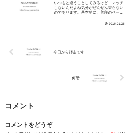
いつもと違うことしてみるけど、マッチ
しないんだよね気分がぜんぜん乗らない
のであります。基本的に、普段のベース
が無いからだと考えます。ちゃんとした
毎日の習慣があるから、違うことで変化
2016.01.28
があるけれども、そんなことが無ければ
毎日は適当に生きているだ...
今日から師走です
何階
コメント
コメントをどうぞ