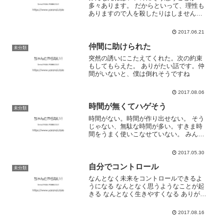
多々あります。 だからといって、理性も
ありますので人を殺したりはしません。
単純に周りと合わないだけ。考え方、見
方、アイレベルの違い。ペース、クオリ
2017.06.21
ティ、ゴールの違い。 上を目指したいん
ですよね。
仲間に助けられた
未分類
突然の誘いにこたえてくれた。次の約束
もしてもらえた。 ありがたい話です。仲
間がいないと、僕は倒れそうですね
2017.08.06
時間が無くてハゲそう
未分類
時間がない。時間が作り出せない。 そう
じゃない、無駄な時間が多い。すきま時
間をうまく使いこなせていない。 みんな
等しく平等に。同じだけの時間を与えら
れているのに、使いこなせる人、そうで
2017.05.30
ない人の差が激しい。 ちょっとした時
間、1分の時間。そこ...
自分でコントロール
未分類
なんとなく未来をコントロールできるよ
うになる なんとなく思うようなことが起
きる なんとなく生きやすくなる ありがた
い毎日
2017.08.16