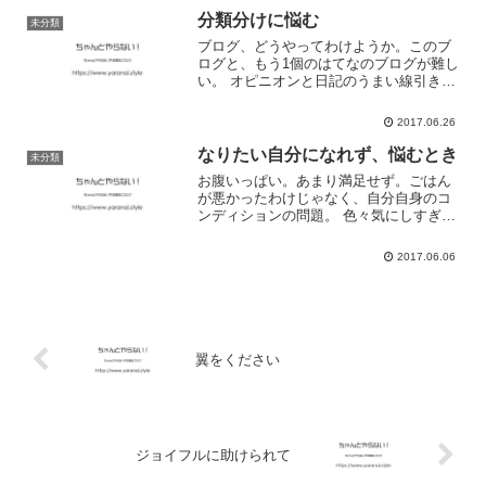
分類分けに悩む
未分類
ブログ、どうやってわけようか。このブ
ログと、もう1個のはてなのブログが難し
い。 オピニオンと日記のうまい線引きは
ある？？レビューも書きたいし、なんで
もブログにしたいのだけれどね。 全部ひ
2017.06.26
とまとめでも、全部バラバラでも、難し
いんですよ。
なりたい自分になれず、悩むとき
未分類
お腹いっぱい。あまり満足せず。ごはん
が悪かったわけじゃなく、自分自身のコ
ンディションの問題。 色々気にしすぎる
から、色々進めなくなる。それで助かっ
た部分もあるけど、損をしている部分も
2017.06.06
ある。 もっと燃えればいいのに、安全
に、安全に生きてしまう...
翼をください
ジョイフルに助けられて