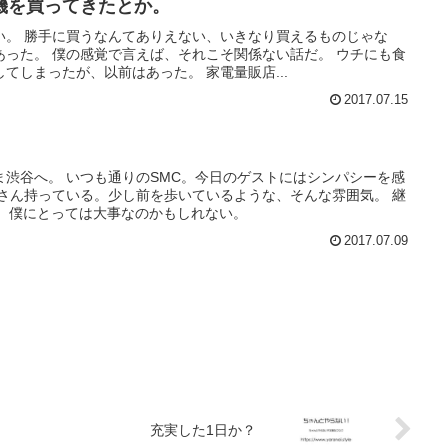
機を買ってきたとか。
い。 勝手に買うなんてありえない、いきなり買えるものじゃな
あった。 僕の感覚で言えば、それこそ関係ない話だ。 ウチにも食
てしまったが、以前はあった。 家電量販店...
2017.07.15
渋谷へ。 いつも通りのSMC。今日のゲストにはシンパシーを感
くさん持っている。少し前を歩いているような、そんな雰囲気。 継
が、僕にとっては大事なのかもしれない。
2017.07.09
充実した1日か？