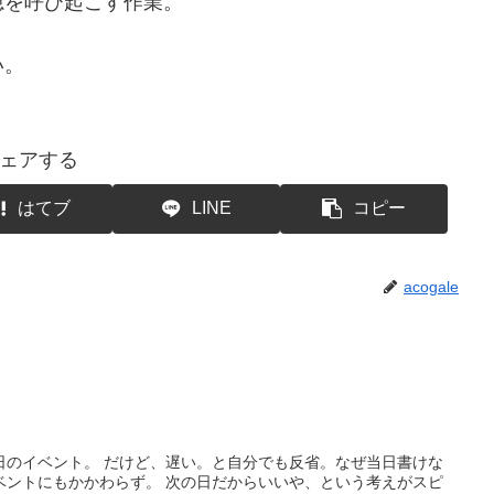
憶を呼び起こす作業。
い。
ェアする
はてブ
LINE
コピー
acogale
日のイベント。 だけど、遅い。と自分でも反省。なぜ当日書けな
ベントにもかかわらず。 次の日だからいいや、という考えがスピ