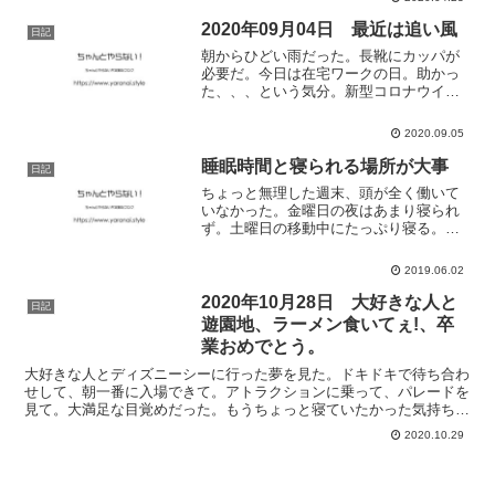
る。お昼ごはんはセブンイレブンにお世
話になることにした。...
2020年09月04日 最近は追い風
日記
朝からひどい雨だった。長靴にカッパが
必要だ。今日は在宅ワークの日。助かっ
た、、、という気分。新型コロナウイル
ス云々が落ち着いても、在宅ワークは継
続してくれるとかで、ありがたい話。気
2020.09.05
がついたら部屋が散らかってしまうの
は、どうにかしたいところで...
睡眠時間と寝られる場所が大事
日記
ちょっと無理した週末、頭が全く働いて
いなかった。金曜日の夜はあまり寝られ
ず。土曜日の移動中にたっぷり寝る。名
古屋から東京へ新幹線で向かったのだけ
ど、静岡県内の思い出は1つもない。土曜
2019.06.02
日の夜は、予定していた約束が流れてし
まい。色々と面倒になっ...
2020年10月28日 大好きな人と
日記
遊園地、ラーメン食いてぇ!、卒
業おめでとう。
大好きな人とディズニーシーに行った夢を見た。ドキドキで待ち合わ
せして、朝一番に入場できて。アトラクションに乗って、パレードを
見て。大満足な目覚めだった。もうちょっと寝ていたかった気持ちも
あったけれど。夢に出てくると、気持ちが引っ張られる癖が...
2020.10.29