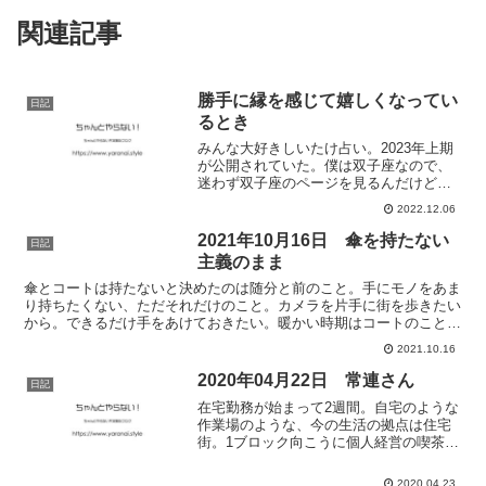
関連記事
勝手に縁を感じて嬉しくなってい
日記
るとき
みんな大好きしいたけ占い。2023年上期
が公開されていた。僕は双子座なので、
迷わず双子座のページを見るんだけど。
そこに載っていたのは、・実験的に2拠点
2022.12.06
生活をしてみる・すぐに副業はしなくて
も、勉強は続けていく・まったく性質の
2021年10月16日 傘を持たない
日記
異なる2つのグルー...
主義のまま
傘とコートは持たないと決めたのは随分と前のこと。手にモノをあま
り持ちたくない、ただそれだけのこと。カメラを片手に街を歩きたい
から。できるだけ手をあけておきたい。暖かい時期はコートのことな
んて頭の片隅にもいないから、傘のことだけ。幸いなことに...
2021.10.16
2020年04月22日 常連さん
日記
在宅勤務が始まって2週間。自宅のような
作業場のような、今の生活の拠点は住宅
街。1ブロック向こうに個人経営の喫茶店
と、家系ラーメン屋さん。生鮮食料品が
売っているスーパーも徒歩20分はかか
2020.04.23