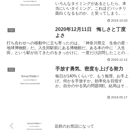
いろんなタイミングがあるとしたら、本
当にいいタイミング。これほどバッチリ
面白くなるものか、と笑ってしまう。身
の回りの新陳代謝が進み、気付いたら思
2019.10.03
ってもみない状態になる。それをうまく
キャッチできるか。それが毎日の楽しみ
2020年12月11日 悔しさと丁度
日記
だと感じた。
よさ
打ち合わせへの移動中に立ち寄ったのは、「神奈川県立 生命の星・
地球博物館」だ。入生田駅前にある博物館だ。ある本の中に「入生
田」という駅が出てきたのをきっかけに、一度だけ訪問したことのあ
った入生田駅。駅のホームや近くの歩道橋にも「神奈川県立 ...
2020.12.12
手放す勇気、密度を上げる努力
日記
毎日が140%くらいで、もう無理。お手上
げ。何かを手放すか。効率化を目指す
か。自分のやる気の問題9割。結局はそこ
にいきつく。そろそろ本当にどうしよう
か、決断しないといけない時期かもしれ
2019.05.17
ない。もしくは頭をスッキリさせるか。
考えること多すぎ問題...
近鉄のお世話になって