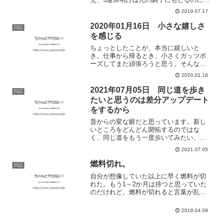
間がかかる。コールドスタンバイのマシ
2019.07.17
ン状態だ。そんなときは、やらなきゃい
けないリストを前週に作っておく。何を
2020年01月16日 小さな嬉しさ
日記
頼りにしていいか分かる...
を感じる
ちょっとしたことが、本当に嬉しいと
き。仕事から帰るとき、小さくガッツポ
ーズしてまた頑張ろうと思う。そんな気
分のいいときだからこそ、僕もお返しし
2020.01.16
たいな、なんて思う。小さな嬉しさ、小
さな幸せを感じられるときは、気持ちが
2021年07月05日 同じ道を歩き
日記
安定しているとき。最近はな...
たいと思うのは差分アップデート
をするから
昔からの変な癖だと思っています。新し
いところをどんどん開拓するのではな
く、同じ道をもう一度歩いてみたい、同
じ景色を見てみたい。それが、定宿と呼
2021.07.05
ばれるような場所ができ、常連さんにな
ることで、新しいことへの不安がなくな
燃料切れ。
日記
るとか、知っているから楽ち...
自分が想像していた以上に早く燃料が切
れた。もう1～2か月は持つと思っていた
のだけれど。燃料が切れると言葉が乱れ
てくる。言葉が出てこなくなる。こんな
はずじゃなかった、なんて思いながら
2019.04.09
も。ちゃんと向き合わないといけない。