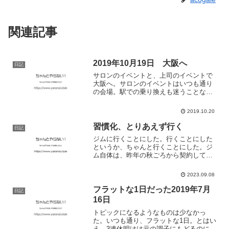
関連記事
2019年10月19日 大阪へ
日記
サロンのイベントと、上司のイベントで
大阪へ。サロンのイベントはいつも通り
の会場。駅での乗り換えも迷うことな
く。いつものように移動できる。1時間ほ
ど顔を出したあとは上司のイベントへ。
2019.10.20
内容盛りだくさん、このクオリティで
SNSをやっていきたいな、...
習慣化、とりあえず行く
日記
ジムに行くことにした。行くことにした
というか、ちゃんと行くことにした。ジ
ム自体は、昨年の秋ごろから契約してい
たけど、サボりサボりで月に1～2回しか
行っていなかった。別にそれで何の不自
2023.09.08
由もなかったけれど。スマートウォッチ
が記録していた1日の歩...
フラットな1日だった2019年7月
日記
16日
トピックになるようなものは少なかっ
た。いつも通り、フラットな1日。とはい
え、3連休明けは元の調子にもどるのに時